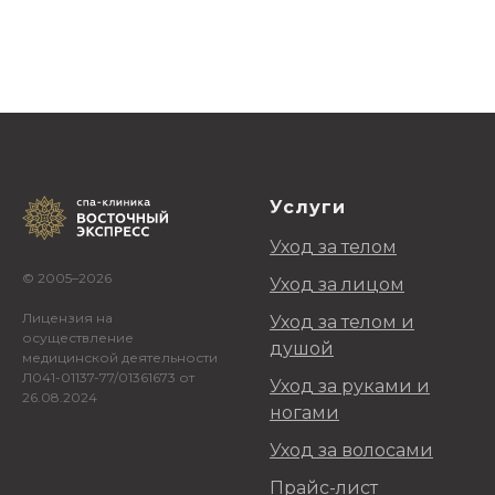
Услуги
Уход за телом
© 2005–2026
Уход за лицом
Лицензия на
Уход за телом и
осуществление
душой
медицинской деятельности
Л041-01137-77/01361673 от
Уход за руками и
26.08.2024
ногами
Уход за волосами
Прайс-лист